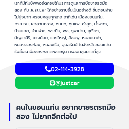
เราก็มีทีมซัพพอร์ตคอยให้บริการดูแลการซื้อขายรถมือ
สอง กับ JustCar ให้อย่างราบรื่นเป็นอย่างดี ขั้นตอนง่าย
ไม่ยุ่งยาก ครอบคลุมทุกเภอ อาทิเช่น เมืองขอนแก่น,
กระนวน, เขาสวนกวาง, ชนบท, ชุมแพ, ซำสูง, น้ำพอง,
บ้านแฮด, บ้านฝาง, พระยืน, พล, ภูผาม่าน, ภูเวียง,
มัญจาคีรี, แวงน้อย, แวงใหญ่, สีชมพู, หนองนาคำ,
หนองสองห้อง, หนองเรือ, อุบลรัตน์ ในจังหวัดขอนแก่น
รับซื้อรถมือสองหลากหลายรุ่น ครอบคลุมมากที่สุด
02-114-3928
@justcar
คนในขอนแก่น อยากขายรถรถมือ
สอง ไม่ยากอีกต่อไป