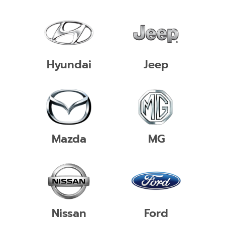
Hyundai
Jeep
Mazda
MG
Nissan
Ford