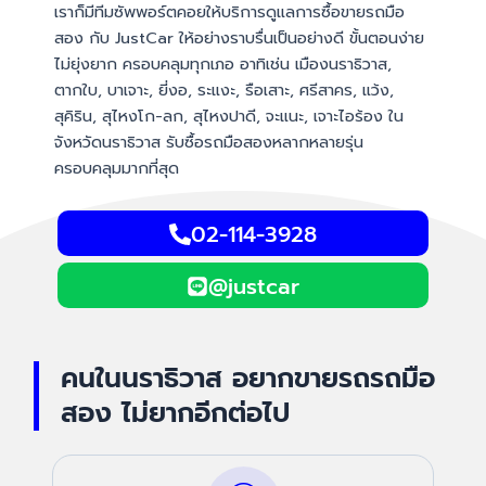
เราก็มีทีมซัพพอร์ตคอยให้บริการดูแลการซื้อขายรถมือ
สอง กับ JustCar ให้อย่างราบรื่นเป็นอย่างดี ขั้นตอนง่าย
ไม่ยุ่งยาก ครอบคลุมทุกเภอ อาทิเช่น เมืองนราธิวาส,
ตากใบ, บาเจาะ, ยี่งอ, ระแงะ, รือเสาะ, ศรีสาคร, แว้ง,
สุคิริน, สุไหงโก-ลก, สุไหงปาดี, จะแนะ, เจาะไอร้อง ใน
จังหวัดนราธิวาส รับซื้อรถมือสองหลากหลายรุ่น
ครอบคลุมมากที่สุด
02-114-3928
@justcar
คนในนราธิวาส อยากขายรถรถมือ
สอง ไม่ยากอีกต่อไป