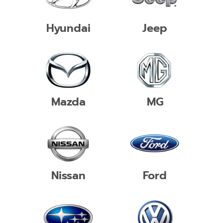
Hyundai
Jeep
Mazda
MG
Nissan
Ford