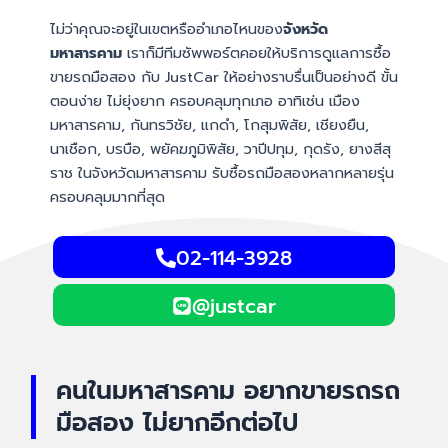
ไม่ว่าคุณจะอยู่ในเขตหรืออำเภอไหนของ
จังหวัด
มหาสารคาม
เราก็มีทีมซัพพอร์ตคอยให้บริการดูแลการซื้อ
ขายรถมือสอง กับ JustCar ให้อย่างราบรื่นเป็นอย่างดี ขั้น
ตอนง่าย ไม่ยุ่งยาก ครอบคลุมทุกเภอ อาทิเช่น เมือง
มหาสารคาม, กันทรวิชัย, แกดำ, โกสุมพิสัย, เชียงยืน,
นาเชือก, บรบือ, พยัคฆภูมิพิสัย, วาปีปทุม, กุดรัง, ยางสีสุ
ราช ในจังหวัดมหาสารคาม รับซื้อรถมือสองหลากหลายรุ่น
ครอบคลุมมากที่สุด
02-114-3928
@justcar
คนในมหาสารคาม อยากขายรถรถ
มือสอง ไม่ยากอีกต่อไป