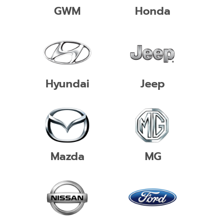
GWM
Honda
Hyundai
Jeep
Mazda
MG