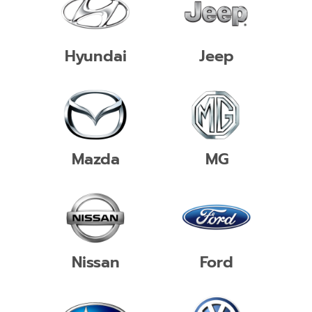
Hyundai
Jeep
Mazda
MG
Nissan
Ford