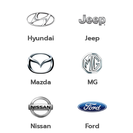
Hyundai
Jeep
Mazda
MG
Nissan
Ford