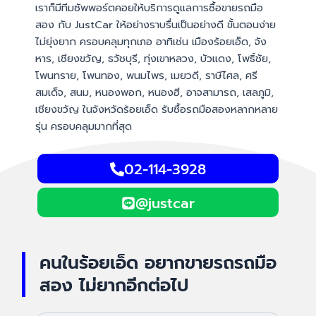
เราก็มีทีมซัพพอร์ตคอยให้บริการดูแลการซื้อขายรถมือ
สอง กับ JustCar ให้อย่างราบรื่นเป็นอย่างดี ขั้นตอนง่าย
ไม่ยุ่งยาก ครอบคลุมทุกเภอ อาทิเช่น เมืองร้อยเอ็ด, จัง
หาร, เชียงขวัญ, ธวัชบุรี, ทุ่งเขาหลวง, บัวแดง, โพธิ์ชัย,
โพนทราย, โพนทอง, พนมไพร, เมยวดี, ราษีไศล, ศรี
สมเด็จ, สนม, หนองพอก, หนองฮี, อาจสามารถ, เสลภูมิ,
เชียงขวัญ ในจังหวัดร้อยเอ็ด รับซื้อรถมือสองหลากหลาย
รุ่น ครอบคลุมมากที่สุด
02-114-3928
@justcar
คนในร้อยเอ็ด อยากขายรถรถมือ
สอง ไม่ยากอีกต่อไป