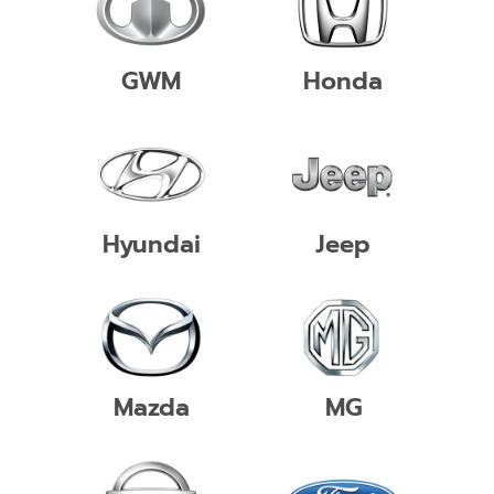
GWM
Honda
Hyundai
Jeep
Mazda
MG