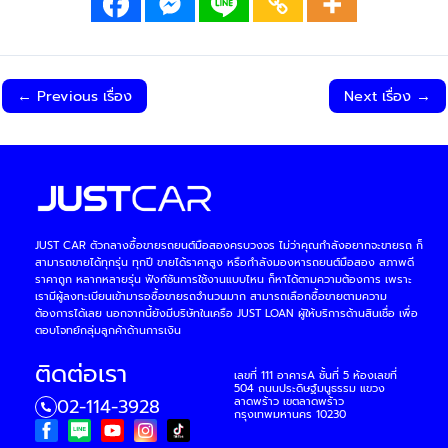
←
Previous เรื่อง
Next เรื่อง
→
JUST CAR ตัวกลางซื้อขายรถยนต์มือสองครบวงจร ไม่ว่าคุณกำลังอยากจะขายรถ ก็
สามารถขายได้ทุกรุ่น ทุกปี ขายได้ราคาสูง หรือกำลังมองหารถยนต์มือสอง สภาพดี
ราคาถูก หลากหลายรุ่น ฟังก์ชันการใช้งานแบบไหน ก็หาได้ตามความต้องการ เพราะ
เรามีผู้ลงทะเบียนเข้ามารอซื้อขายรถจำนวนมาก สามารถเลือกซื้อขายตามความ
ต้องการได้เลย นอกจากนี้ยังมีบริษัทในเครือ JUST LOAN ผูัให้บริการด้านสินเชื่อ เพื่อ
ตอบโจทย์กลุ่มลูกค้าด้านการเงิน
ติดต่อเรา
เลขที่ 111 อาคารA ชั้นที่ 5 ห้องเลขที่
504 ถนนประดิษฐ์มนูธรรม แขวง
02-114-3928
ลาดพร้าว เขตลาดพร้าว
กรุงเทพมหานคร 10230
Y
I
o
n