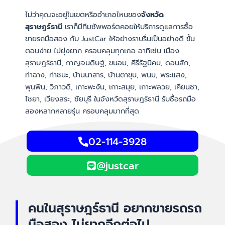
ไม่ว่าคุณจะอยู่ในเขตหรืออำเภอไหนของ
จังหวัด
สุราษฎร์ธานี
เราก็มีทีมซัพพอร์ตคอยให้บริการดูแลการซื้อ
ขายรถมือสอง กับ JustCar ให้อย่างราบรื่นเป็นอย่างดี ขั้น
ตอนง่าย ไม่ยุ่งยาก ครอบคลุมทุกเภอ อาทิเช่น เมือง
สุราษฎร์ธานี, กาญจนดิษฐ์, ขนอม, คีรีรัฐนิคม, ดอนสัก,
ท่าฉาง, ท่าชนะ, บ้านนาสาร, บ้านตาขุน, พนม, พระแสง,
พุนพิน, วิภาวดี, เกาะพะงัน, เกาะสมุย, เกาะพลวย, เคียนซา,
ไชยา, เวียงสระ, ชัยบุรี ในจังหวัดสุราษฎร์ธานี รับซื้อรถมือ
สองหลากหลายรุ่น ครอบคลุมมากที่สุด
02-114-3928
@justcar
คนในสุราษฎร์ธานี อยากขายรถรถ
มือสอง ไม่ยากอีกต่อไป