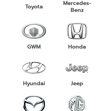
Mercedes-
Toyota
Benz
GWM
Honda
Hyundai
Jeep