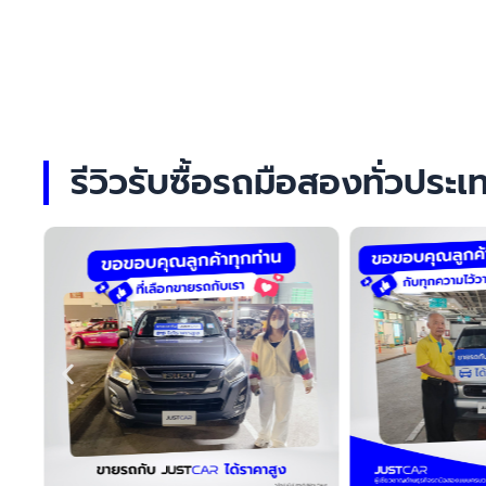
รีวิวรับซื้อรถมือสองทั่วปร