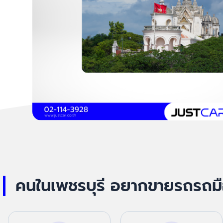
คนในเพชรบุรี อยากขายรถรถมื