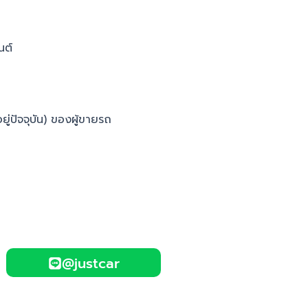
นต์
ยู่ปัจจุบัน) ของผู้ขายรถ
@justcar