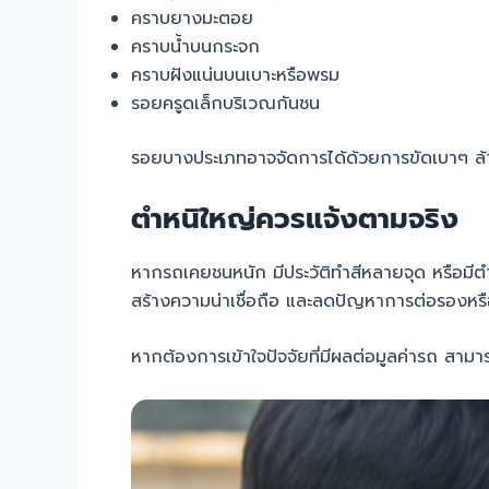
คราบยางมะตอย
คราบน้ำบนกระจก
คราบฝังแน่นบนเบาะหรือพรม
รอยครูดเล็กบริเวณกันชน
รอยบางประเภทอาจจัดการได้ด้วยการขัดเบาๆ ล้างคร
ตำหนิใหญ่ควรแจ้งตามจริง
หากรถเคยชนหนัก มีประวัติทำสีหลายจุด หรือมีตำห
สร้างความน่าเชื่อถือ และลดปัญหาการต่อรองหร
หากต้องการเข้าใจปัจจัยที่มีผลต่อมูลค่ารถ สามารถอ