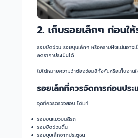
2. เก็บรอยเล็กๆ ก่อนให
รอยขีดข่วน รอยบุบเล็กๆ หรือคราบฝังแน่นอาจเป็น
ลดราคาประเมินได้
ไม่ได้หมายความว่าต้องซ่อมสีทั้งคันหรือเก็บงา
รอยเล็กที่ควรจัดการก่อนประเ
จุดที่ควรตรวจสอบ ได้แก่
รอยขนแมวบนสีรถ
รอยขีดข่วนตื้น
รอยบุบเล็กจากประตูชน