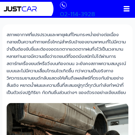
Skip
Post
Men
to
navigation
02-114-3928
content
สภาพอากาศที่แปรปรวนและพายุฝนที่โหมกระหน่ำอย่างต่อเนื่อง
กลายเป็นความท้าทายครั้งใหญ่สำหรับเจ้าของยานพาหนะที่ไม่มีความ
จำเป็นต้องขับขี่และต้องจอดรถตากแดดตากฝนทิ้งไว้เป็นเวลานาน
หลายท่านอาจมีความเชื่อว่ารถยนต์ที่จอดนิ่งสนิทไม่ได้ผ่านการ
สตาร์ทเครื่องยนต์หรือวิ่งบนท้องถนน จะยังคงสภาพความสมบูรณ์
แบบและไม่มีความเสื่อมโทรมใดเกิดขึ้น ทว่าความเป็นจริงทาง
วิศวกรรมยานยนต์กลับแสดงให้เห็นถึงผลลัพธ์ที่ตรงกันข้ามอย่าง
สิ้นเชิง หยาดน้ำฝนและความชื้นที่สะสมอยู่ทุกวี่ทุกวันกำลังทำหน้าที่
เป็นตัวเร่งปฏิกิริยา กัดกินชิ้นส่วนต่างๆ ของตัวรถอย่างเงียบเชียบ