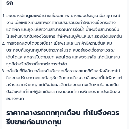
รถ
ขอบยางประตูและหน้าต่างเสื่อมสภาพ ยางขอบประตูรถมีอายุการใช้
งาน เมื่อเผชิญกับสภาพอากาศแปรปรวนจะทำให้ยางแข็งกระด้าง
แตกหัก และสูญเสียความสามารถในการรีดน้ำ น้ำฝนจึงสามารถซึม
ไหลผ่านเข้ามาในห้องโดยสาร ทำให้พรมปูพื้นและเบาะรองนั่งเปียกชื้น
การเจริญเติบโตของเชื้อรา เมื่อพรมและเบาะผ้ามีความชื้นสะสม
ประกอบกับอุณหภูมิที่อบอ้าวภายในรถ สปอร์ของเชื้อราจะเจริญ
เติบโตและลุกลามไปตามเบาะ คอนโซล และพวงมาลัย เกิดเป็นคราบ
จุดสีดำหรือสีขาวที่ยากต่อการกำจัด
กลิ่นอับที่ฝังลึก กลิ่นเหม็นอับจากเชื้อราและแบคทีเรียจะฝังลึกลงไป
ในระบบปรับอากาศและวัสดุซับเสียงภายในรถ กลิ่นเหล่านี้ไม่เพียงแต่
สร้างความรำคาญ แต่ยังส่งผลเสียต่อระบบทางเดินหายใจ และเป็น
ปัจจัยหลักที่ทำให้ผู้ประเมินราคารถยนต์ทำการหักลบราคาประเมินลง
อย่างหนัก
ราคากลางรถตกทุกเดือน ทำไมจึงควร
รีบขายก่อนขาดทุน