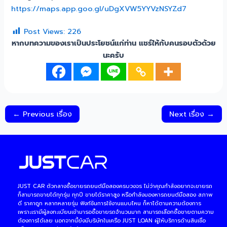
https://maps.app.goo.gl/uDgXVW5YYVzNSYZd7
Post Views:
226
หากบทความของเราเป็นประโยชน์แก่ท่าน แชร์ให้กับคนรอบตัวด้วย
นะครับ
←
Previous เรื่อง
Next เรื่อง
→
JUST CAR ตัวกลางซื้อขายรถยนต์มือสองครบวงจร ไม่ว่าคุณกำลังอยากจะขายรถ
ก็สามารถขายได้ทุกรุ่น ทุกปี ขายได้ราคาสูง หรือกำลังมองหารถยนต์มือสอง สภาพ
ดี ราคาถูก หลากหลายรุ่น ฟังก์ชันการใช้งานแบบไหน ก็หาได้ตามความต้องการ
เพราะเรามีผู้ลงทะเบียนเข้ามารอซื้อขายรถจำนวนมาก สามารถเลือกซื้อขายตามความ
ต้องการได้เลย นอกจากนี้ยังมีบริษัทในเครือ JUST LOAN ผูัให้บริการด้านสินเชื่อ