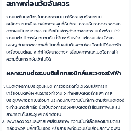
สภาพก่อนวัยอันควร
รถยนต์ในยุคปัจจุบันถูกออกแบบมาให้ควบคุมด้วยระบบ
อิเล็กทรอนิกส์และกล่องควบคุมที่ซับซ้อน ความชื้นจากการจอดรถ
ตากฝนเป็นระยะเวลานานถือเป็นศัตรูตัวฉกาจของระบบไฟฟ้า แม้ว่า
รถยนต์จะมีการหุ้มฉนวนกันน้ำในระดับหนึ่ง แต่การปล่อยให้รถ
เผชิญกับสภาพอากาศที่เปียกชื้นสลับกับความร้อนโดยไม่ได้สตาร์ท
เครื่องยนต์เลย จะทำให้ซีลยางต่างๆ เสื่อมสภาพและเปิดโอกาสให้
ความชื้นแทรกซึมเข้าไปได้
ผลกระทบต่อระบบอิเล็กทรอนิกส์และวงจรไฟฟ้า
แบตเตอรี่คายประจุจนหมด การจอดรถทิ้งไว้โดยไม่สตาร์ท
เครื่องยนต์เพื่อให้ไดชาร์จทำงาน จะทำให้แบตเตอรี่ค่อยๆ คาย
ประจุไฟฟ้าออกไปเรื่อยๆ ประกอบกับความชื้นที่เกาะตามขั้วแบตเตอรี่
จะทำให้เกิดขี้เกลือ ซึ่งเป็นตัวการเร่งให้แบตเตอรี่เสื่อมสภาพและไม่
สามารถเก็บประจุไฟได้อีกต่อไป
ไฟฟ้าลัดวงจรและสายไฟเสื่อมสภาพ ความชื้นที่เล็ดลอดเข้าไปตาม
กล่องฟิวส์ ปลั๊กเซ็นเซอร์ หรือสายไฟที่ฉนวนเริ่มเสื่อมสภาพ จะส่ง