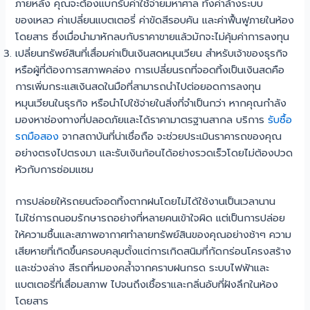
ภายหลัง คุณจะต้องแบกรับค่าใช้จ่ายมหาศาล ทั้งค่าล้างระบบ
ของเหลว ค่าเปลี่ยนแบตเตอรี่ ค่าขัดสีรอบคัน และค่าฟื้นฟูภายในห้อง
โดยสาร ซึ่งเมื่อนำมาหักลบกับราคาขายแล้วมักจะไม่คุ้มค่าการลงทุน
เปลี่ยนทรัพย์สินที่เสื่อมค่าเป็นเงินสดหมุนเวียน สำหรับเจ้าของธุรกิจ
หรือผู้ที่ต้องการสภาพคล่อง การเปลี่ยนรถที่จอดทิ้งเป็นเงินสดคือ
การเพิ่มกระแสเงินสดในมือที่สามารถนำไปต่อยอดการลงทุน
หมุนเวียนในธุรกิจ หรือนำไปใช้จ่ายในสิ่งที่จำเป็นกว่า หากคุณกำลัง
มองหาช่องทางที่ปลอดภัยและได้ราคามาตรฐานสากล บริการ
รับซื้อ
รถมือสอง
จากสถาบันที่น่าเชื่อถือ จะช่วยประเมินราคารถของคุณ
อย่างตรงไปตรงมา และรับเงินก้อนได้อย่างรวดเร็วโดยไม่ต้องปวด
หัวกับการซ่อมแซม
การปล่อยให้รถยนต์จอดทิ้งตากฝนโดยไม่ได้ใช้งานเป็นเวลานาน
ไม่ใช่การถนอมรักษารถอย่างที่หลายคนเข้าใจผิด แต่เป็นการปล่อย
ให้ความชื้นและสภาพอากาศทำลายทรัพย์สินของคุณอย่างช้าๆ ความ
เสียหายที่เกิดขึ้นครอบคลุมตั้งแต่การเกิดสนิมที่กัดกร่อนโครงสร้าง
และช่วงล่าง สีรถที่หมองคล้ำจากคราบฝนกรด ระบบไฟฟ้าและ
แบตเตอรี่ที่เสื่อมสภาพ ไปจนถึงเชื้อราและกลิ่นอับที่ฝังลึกในห้อง
โดยสาร