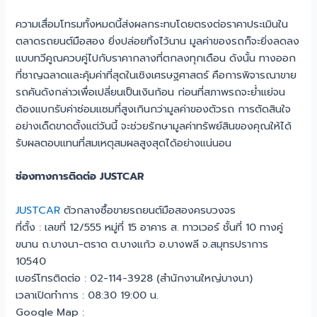
ความเสื่อมโทรมทั้งหมดนี้ส่งผลกระทบโดยตรงต่อราคาประเมินใน
ตลาดรถยนต์มือสอง ยิ่งปล่อยทิ้งไว้นาน มูลค่าของรถก็จะยิ่งลดลง
แบบทวีคูณควบคู่ไปกับราคากลางที่ตกลงทุกเดือน ดังนั้น ทางออก
ที่ชาญฉลาดและคุ้มค่าที่สุดในเชิงเศรษฐศาสตร์ คือการพิจารณาขาย
รถคันดังกล่าวเพื่อเปลี่ยนเป็นเงินก้อน ก่อนที่สภาพรถจะย่ำแย่จน
ต้องแบกรับค่าซ่อมแซมที่สูงเกินกว่ามูลค่าของตัวรถ การตัดสินใจ
อย่างเด็ดขาดตั้งแต่วันนี้ จะช่วยรักษามูลค่าทรัพย์สินของคุณให้ได้
รับผลตอบแทนที่สมเหตุสมผลสูงสุดได้อย่างแน่นอน
ช่องทางการติดต่อ JUSTCAR
JUSTCAR
ตัวกลางซื้อขายรถยนต์มือสองครบวงจร
ที่ตั้ง : เลขที่ 12/555 หมู่ที่ 15 อาคาร ส. ทาวเวอร์ ชั้นที่ 10 ทางคู่
ขนาน ถ.บางนา-ตราด ต.บางแก้ว อ.บางพลี จ.สมุทรปราการ
10540
เบอร์โทรติดต่อ : 02-114-3928 (สำนักงานใหญ่บางนา)
เวลาเปิดทำการ : 08:30 19:00 น.
Google Map :