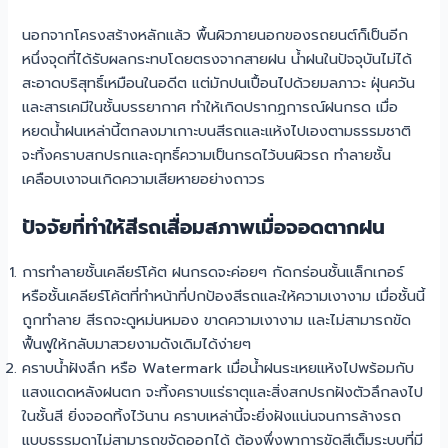
นอกจากโครงสร้างหลักแล้ว พื้นผิวภายนอกของรถยนต์ก็เป็นอีก
หนึ่งจุดที่ได้รับผลกระทบโดยตรงจากสายฝน น้ำฝนในปัจจุบันไม่ได้
สะอาดบริสุทธิ์เหมือนในอดีต แต่มักปนเปื้อนไปด้วยมลภาวะ ฝุ่นควัน
และสารเคมีในชั้นบรรยากาศ ทำให้เกิดปรากฏการณ์ฝนกรด เมื่อ
หยดน้ำฝนเหล่านี้ตกลงมาเกาะบนสีรถและแห้งไปเองตามธรรมชาติ
จะทิ้งคราบสกปรกและฤทธิ์ความเป็นกรดไว้บนผิวรถ ทำลายชั้น
เคลือบเงาจนเกิดความเสียหายอย่างถาวร
ปัจจัยที่ทำให้สีรถเสื่อมสภาพเมื่อจอดตากฝน
การทำลายชั้นเคลียร์โค้ต ฝนกรดจะค่อยๆ กัดกร่อนชั้นแล็กเกอร์
หรือชั้นเคลียร์โค้ตที่ทำหน้าที่ปกป้องสีรถและให้ความเงางาม เมื่อชั้นนี้
ถูกทำลาย สีรถจะดูหม่นหมอง ขาดความเงางาม และไม่สามารถขัด
ฟื้นฟูให้กลับมาสวยงามดังเดิมได้ง่ายๆ
คราบน้ำฝังลึก หรือ Watermark เมื่อน้ำฝนระเหยแห้งไปพร้อมกับ
แสงแดดหลังฝนตก จะทิ้งคราบแร่ธาตุและสิ่งสกปรกฝังตัวลึกลงไป
ในชั้นสี ยิ่งจอดทิ้งไว้นาน คราบเหล่านี้จะยิ่งฝังแน่นจนการล้างรถ
แบบธรรมดาไม่สามารถขจัดออกได้ ต้องพึ่งพาการขัดสีเต็มระบบที่มี