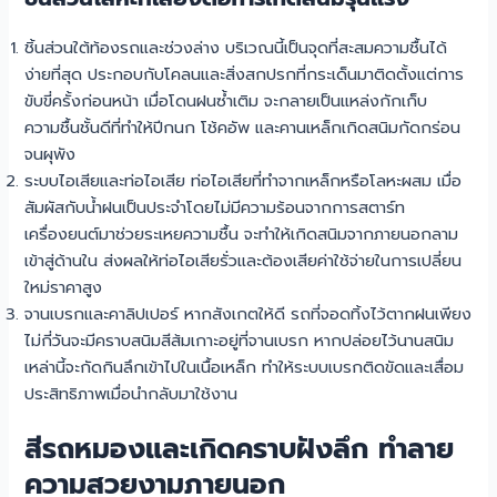
ชิ้นส่วนใต้ท้องรถและช่วงล่าง บริเวณนี้เป็นจุดที่สะสมความชื้นได้
ง่ายที่สุด ประกอบกับโคลนและสิ่งสกปรกที่กระเด็นมาติดตั้งแต่การ
ขับขี่ครั้งก่อนหน้า เมื่อโดนฝนซ้ำเติม จะกลายเป็นแหล่งกักเก็บ
ความชื้นชั้นดีที่ทำให้ปีกนก โช้คอัพ และคานเหล็กเกิดสนิมกัดกร่อน
จนผุพัง
ระบบไอเสียและท่อไอเสีย ท่อไอเสียที่ทำจากเหล็กหรือโลหะผสม เมื่อ
สัมผัสกับน้ำฝนเป็นประจำโดยไม่มีความร้อนจากการสตาร์ท
เครื่องยนต์มาช่วยระเหยความชื้น จะทำให้เกิดสนิมจากภายนอกลาม
เข้าสู่ด้านใน ส่งผลให้ท่อไอเสียรั่วและต้องเสียค่าใช้จ่ายในการเปลี่ยน
ใหม่ราคาสูง
จานเบรกและคาลิปเปอร์ หากสังเกตให้ดี รถที่จอดทิ้งไว้ตากฝนเพียง
ไม่กี่วันจะมีคราบสนิมสีส้มเกาะอยู่ที่จานเบรก หากปล่อยไว้นานสนิม
เหล่านี้จะกัดกินลึกเข้าไปในเนื้อเหล็ก ทำให้ระบบเบรกติดขัดและเสื่อม
ประสิทธิภาพเมื่อนำกลับมาใช้งาน
สีรถหมองและเกิดคราบฝังลึก ทำลาย
ความสวยงามภายนอก