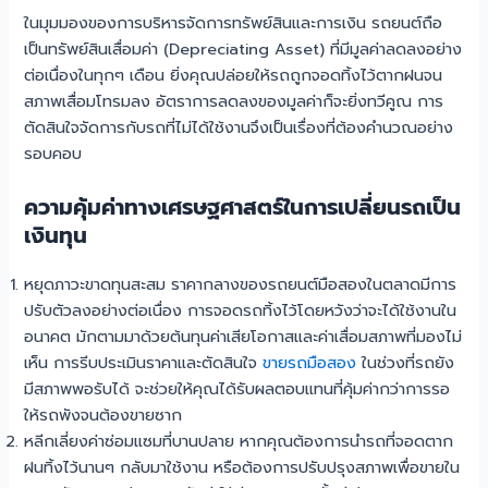
ในมุมมองของการบริหารจัดการทรัพย์สินและการเงิน รถยนต์ถือ
เป็นทรัพย์สินเสื่อมค่า (Depreciating Asset) ที่มีมูลค่าลดลงอย่าง
ต่อเนื่องในทุกๆ เดือน ยิ่งคุณปล่อยให้รถถูกจอดทิ้งไว้ตากฝนจน
สภาพเสื่อมโทรมลง อัตราการลดลงของมูลค่าก็จะยิ่งทวีคูณ การ
ตัดสินใจจัดการกับรถที่ไม่ได้ใช้งานจึงเป็นเรื่องที่ต้องคำนวณอย่าง
รอบคอบ
ความคุ้มค่าทางเศรษฐศาสตร์ในการเปลี่ยนรถเป็น
เงินทุน
หยุดภาวะขาดทุนสะสม ราคากลางของรถยนต์มือสองในตลาดมีการ
ปรับตัวลงอย่างต่อเนื่อง การจอดรถทิ้งไว้โดยหวังว่าจะได้ใช้งานใน
อนาคต มักตามมาด้วยต้นทุนค่าเสียโอกาสและค่าเสื่อมสภาพที่มองไม่
เห็น การรีบประเมินราคาและตัดสินใจ
ขายรถมือสอง
ในช่วงที่รถยัง
มีสภาพพอรับได้ จะช่วยให้คุณได้รับผลตอบแทนที่คุ้มค่ากว่าการรอ
ให้รถพังจนต้องขายซาก
หลีกเลี่ยงค่าซ่อมแซมที่บานปลาย หากคุณต้องการนำรถที่จอดตาก
ฝนทิ้งไว้นานๆ กลับมาใช้งาน หรือต้องการปรับปรุงสภาพเพื่อขายใน