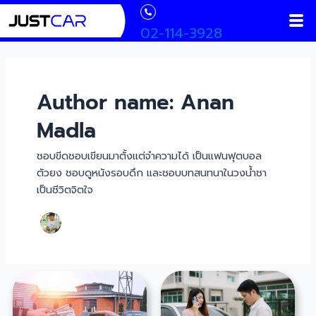
Skip
Post
Men
to
pagination
02-114-3928
content
Author name: Anan
Madla
ชอบขีดชอบเขียนมาตั้งแต่จำความได้ เป็นแฟนฟุตบอล
ตัวยง ชอบดูหนังรอบดึก และชอบบทสนทนาในวงน้ำชา
เป็นชีวิตจิตใจ