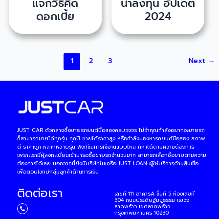
แจกวิธีคิด
น่าลงทุน อัปเดต
ดอกเบี้ย
2024
1
2
3
Next
→
JUST CAR ตัวกลางซื้อขายรถยนต์มือสองครบวงจร ไม่ว่าคุณกำลังอยากจะขายรถ
ก็สามารถขายได้ทุกรุ่น ทุกปี ขายได้ราคาสูง หรือกำลังมองหารถยนต์มือสอง สภาพ
ดี ราคาถูก หลากหลายรุ่น ฟังก์ชันการใช้งานแบบไหน ก็หาได้ตามความต้องการ
เพราะเรามีผู้ลงทะเบียนเข้ามารอซื้อขายรถจำนวนมาก สามารถเลือกซื้อขายตามความ
ต้องการได้เลย นอกจากนี้ยังมีบริษัทในเครือ JUST LOAN ผูัให้บริการด้านสินเชื่อ
เพื่อตอบโจทย์กลุ่มลูกค้าด้านการเงิน
ติดต่อเรา
เลขที่ 111 อาคารA ชั้นที่ 5 ห้องเลขที่
504 ถนนประดิษฐ์มนูธรรม แขวง
ลาดพร้าว เขตลาดพร้าว
กรุงเทพมหานคร 10230